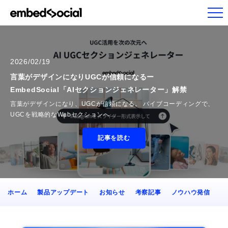
2026/02/19
言葉がデザインになりUGCが信頼になるー
EmbedSocial「AIセクションジェネレーター」解禁
言葉がデザインになり、UGCが信頼になる。 バイブコーディングで、
UGCを戦略的なWebセクションへ…
記事を読む
ホーム
製品アップデート
お知らせ
考察記事
ノウハウ発信