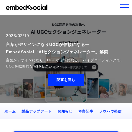
2026/02/19
言葉がデザインになりUGCが信頼になるー
EmbedSocial「AIセクションジェネレーター」解禁
言葉がデザインになり、UGCが信頼になる。 バイブコーディングで、
UGCを戦略的なWebセクションへ…
記事を読む
ホーム
製品アップデート
お知らせ
考察記事
ノウハウ発信