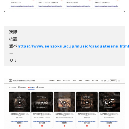
実際
の設
置ペ
https://www.senzoku.ac.jp/music/graduate/sns.htm
ー
ジ：