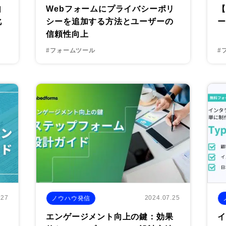
自
Webフォームにプライバシーポリ
【
化
シーを追加する方法とユーザーの
ー
信頼性向上
#フォームツール
#
.27
2024.07.25
ノウハウ発信
：
エンゲージメント向上の鍵：効果
イ