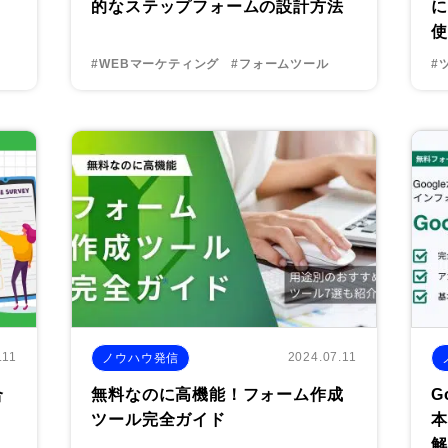
的なステップフォームの設計方法
に
使
#WEBマーケティング
#フォームツール
#
.11
2024.07.11
ノウハウ発信
合
無料なのに高機能！フォーム作成
G
ツール完全ガイド
本
解