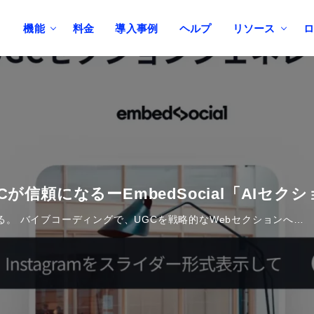
機能
料金
導入事例
ヘルプ
リソース
が信頼になるーEmbedSocial「AIセ
る。 バイブコーディングで、UGCを戦略的なWebセクションへ…