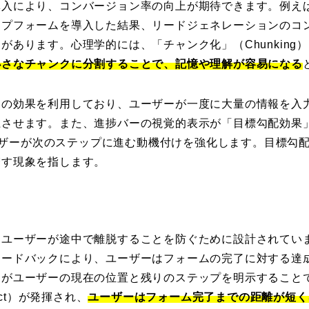
導入により、コンバージョン率の向上が期待できます。例え
プフォームを導入した結果、リードジェネレーションのコン
があります。心理学的には、「チャンク化」（Chunking
小さなチャンクに分割することで、記憶や理解が容易になる
この効果を利用しており、ユーザーが一度に大量の情報を入
せます。また、進捗バーの視覚的表示が「目標勾配効果」（Goa
、ユーザーが次のステップに進む動機付けを強化します。目標勾
増す現象を指します。
、ユーザーが途中で離脱することを防ぐために設計されてい
ィードバックにより、ユーザーはフォームの完了に対する達
ーがユーザーの現在の位置と残りのステップを明示すること
Effect）が発揮され、
ユーザーはフォーム完了までの距離が短く