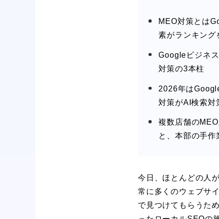
MEO対策とはG
素がランキング
Googleビジ
対策の3本柱
2026年はGoo
対策がAI検索
複数店舗のMEO対
と、本部の手作
今日、ほとんどの人が
常に多くのウェブサイト
で見つけてもらうた
ったローカルSEOの