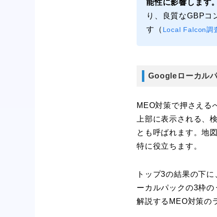
能性に影響します
り、良質なGBPコ
す（
Local Falc
Googleローカ
MEO対策で押さえる
上部に表示される、
とも呼ばれます。地
特に役立ちます。
トップ3の結果の下
ーカルパックの3枠の
解説するMEO対策の