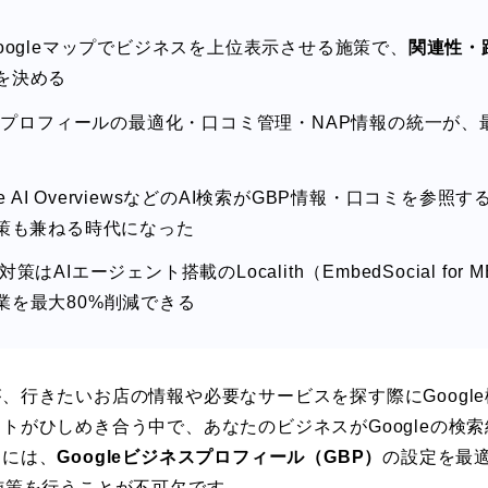
oogleマップでビジネスを上位表示させる施策で、
関連性・
を決める
ネスプロフィールの最適化・口コミ管理・NAP情報の統一が、
gle AI OverviewsなどのAI検索がGBP情報・口コミを参
対策も兼ねる時代になった
策はAIエージェント搭載のLocalith（EmbedSocial fo
業を最大80%削減できる
、行きたいお店の情報や必要なサービスを探す際にGoogl
がひしめき合う中で、あなたのビジネスがGoogleの検索結
めには、
Googleビジネスプロフィール（GBP）
の設定を最適
施策を行うことが不可欠です。