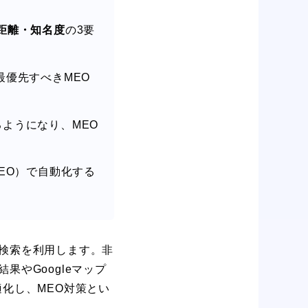
距離・知名度
の3要
最優先すべきMEO
照するようになり、MEO
r MEO）で自動化する
e検索を利用します。非
果やGoogleマップ
化し、MEO対策とい