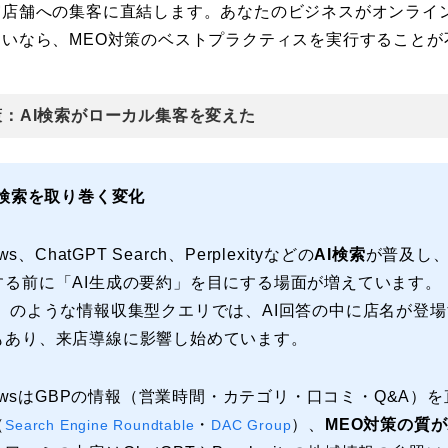
実店舗への集客に直結します。あなたのビジネスがオンライ
いなら、MEO対策のベストプラクティスを実行することが
対策：AI検索がローカル集客を変えた
ル検索を取り巻く変化
iews、ChatGPT Search、Perplexityなどの
AI検索
が普及し
する前に「AI生成の要約」を目にする場面が増えています。
」のような情報収集型クエリでは、AI回答の中に店名が登
もあり、来店導線に影響し始めています。
OverviewsはGBPの情報（営業時間・カテゴリ・口コミ・Q&A
（
・
）、
MEO対策の質が
Search Engine Roundtable
DAC Group