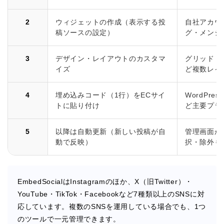
2
ウィジェットの作成（表示する投
自社アカウ
稿ソースの設定）
グ・メンシ
3
デザイン・レイアウトのカスタマ
グリッド・
イズ
ど複数レイ
4
埋め込みコード（1行）をECサイ
WordPres
トに貼り付け
ど主要プラ
5
以降は自動更新（新しい投稿が自
管理画面か
動で反映）
択・除外も
EmbedSocialはInstagramのほか、X（旧Twitter）・
YouTube・TikTok・Facebookなど7種類以上のSNSに対
応しています。複数のSNSを運用している場合でも、1つ
のツールで一元管理できます。