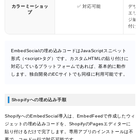
カラーミーショッ
✅ 対応可能
デザ
プ
エリ
ジ編
付け
EmbedSocialの埋め込みコードはJavaScriptスニペット
形式（<script>タグ）です。カスタムHTMLの貼り付けに
対応しているプラットフォームであれば、基本的に動作
します。独自開発のECサイトでも同様に利用可能です。
Shopifyへの埋め込み手順
ShopifyへのEmbedSocial導入は、EmbedFeedで作成したウィ
ジェットの埋め込みコードを、ShopifyのPagesエディターに
貼り付けるだけで完了します。専用アプリのインストールは不
要で、コード一行で対応可能です。