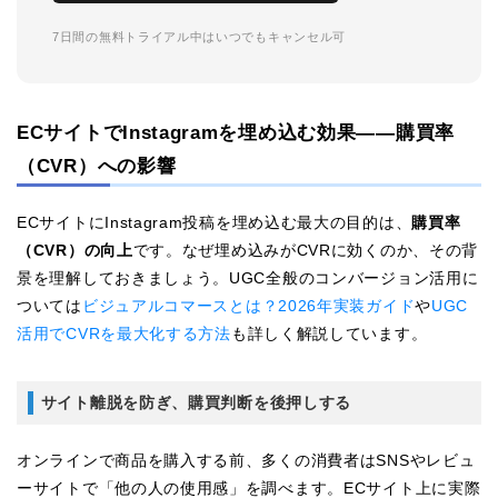
7日間の無料トライアル中はいつでもキャンセル可
ECサイトでInstagramを埋め込む効果——購買率
（CVR）への影響
ECサイトにInstagram投稿を埋め込む最大の目的は、
購買率
（CVR）の向上
です。なぜ埋め込みがCVRに効くのか、その背
景を理解しておきましょう。UGC全般のコンバージョン活用に
ついては
ビジュアルコマースとは？2026年実装ガイド
や
UGC
活用でCVRを最大化する方法
も詳しく解説しています。
サイト離脱を防ぎ、購買判断を後押しする
オンラインで商品を購入する前、多くの消費者はSNSやレビュ
ーサイトで「他の人の使用感」を調べます。ECサイト上に実際