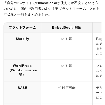
「自分のECサイトでEmbedSocialが使えるか不安」という方
のために、国内で利用者の多い主要プラットフォームごとの対
応状況と手順をまとめました。
プラットフォーム
EmbedSocial対応
Shopify
✅ 対応
Pag
め込
または
ルに
WordPress
✅ 対応
ブロ
（WooCommerce
スタ
等）
め込
BASE
✅ 対応可能
デザ
ード
にコ