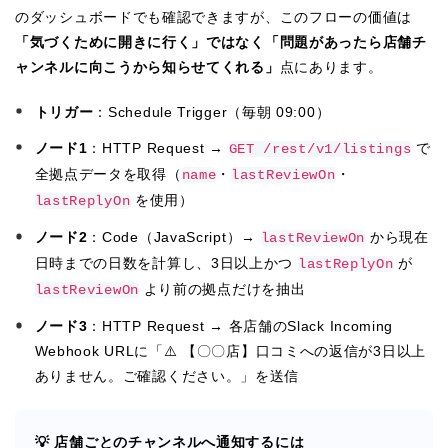
のダッシュボードでも確認できますが、このフローの価値は
「気づくために開きに行く」ではなく「問題があったら店舗チ
ャンネルに向こうから知らせてくれる」
点にあります。
トリガー
：Schedule Trigger（毎朝 09:00）
ノード1
：HTTP Request →
で
GET /rest/v1/listings
全拠点データを取得（
・
・
name
lastReviewOn
を使用）
lastReplyOn
ノード2
：Code（JavaScript）→
から現在
lastReviewOn
日時までの日数を計算し、3日以上かつ
が
lastReplyOn
より前の拠点だけを抽出
lastReviewOn
ノード3
：HTTP Request → 各店舗のSlack Incoming
Webhook URLに「⚠️ 【〇〇店】口コミへの返信が3日以上
ありません。ご確認ください。」を送信
💡 店舗ごとのチャンネルへ通知するには