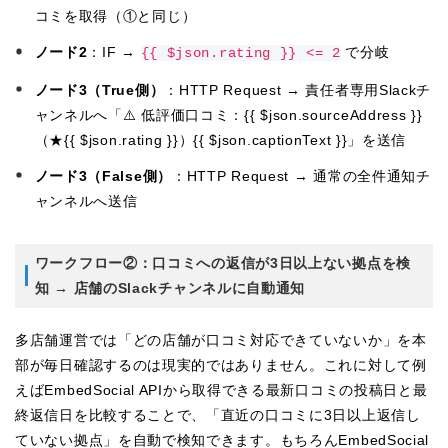
コミを取得（①と同じ）
ノード2
：IF →
で分岐
{{ $json.rating }} <= 2
ノード3（True側）
：HTTP Request → 責任者専用Slackチ
ャンネルへ「⚠️ 低評価口コミ：{{ $json.sourceAddress }}
（★{{ $json.rating }}）{{ $json.captionText }}」を送信
ノード3（False側）
：HTTP Request → 通常の全件通知チ
ャンネルへ送信
ワークフロー②：口コミへの返信が3日以上ない拠点を検
知 → 店舗のSlackチャンネルに自動通知
多店舗運営では「どの店舗が口コミ対応できていないか」を本
部が毎日確認するのは現実的ではありません。これに対して例
えばEmbedSocial APIから取得できる最新口コミの投稿日と最
終返信日を比較することで、「直近の口コミに3日以上返信し
ていない拠点」を自動で検知できます。もちろんEmbedSocial