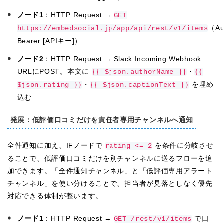
ノード1
：HTTP Request →
GET
（Aut
https://embedsocial.jp/app/api/rest/v1/items
Bearer [APIキー]）
ノード2
：HTTP Request → Slack Incoming Webhook
URLにPOST。本文に
・
{{ $json.authorName }}
{{
・
を埋め
$json.rating }}
{{ $json.captionText }}
込む
発展：低評価口コミだけを責任者専用チャンネルへ通知
全件通知に加え、IFノードで
を条件に分岐させ
rating <= 2
ることで、低評価口コミだけを別チャンネルに送るフローを追
加できます。「全件通知チャンネル」と「低評価専用アラート
チャンネル」を使い分けることで、担当者が見落としなく優先
対応できる体制が整います。
ノード1
：HTTP Request →
で口
GET /rest/v1/items