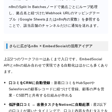
n8nのSplit In Batchesノードで拠点ごとにループ処理
し、拠点名と紐づけたWebhook URLのマッピングテー
ブル（Google Sheetsまたはn8n内の変数）を参照する
ことで、該当店舗のチャンネルだけに通知を送れます。
さらに広がるn8n × EmbedSocialの活用アイデア
上記2つのワークフローはあくまで入口です。EmbedSocial
APIとn8nの組み合わせで実現できる自動化はほかにも多くあり
ます。
口コミをCRMに自動登録
：新着口コミをHubSpotや
Salesforceの顧客レコードに紐づけて登録。顧客の声を営
業・CS部門と共有する仕組みが作れる
低評価口コミ → 改善タスクをNotionに自動起票
：星2以下
の口コミが届いたタイミングで、口コミ内容を含むタスクを