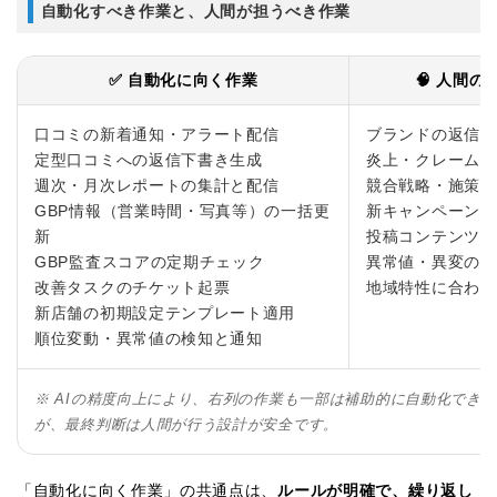
自動化すべき作業と、人間が担うべき作業
✅ 自動化に向く作業
🧠 人間
口コミの新着通知・アラート配信
ブランドの返信方
定型口コミへの返信下書き生成
炎上・クレーム案
週次・月次レポートの集計と配信
競合戦略・施策の
GBP情報（営業時間・写真等）の一括更
新キャンペーンの
新
投稿コンテンツの
GBP監査スコアの定期チェック
異常値・異変の原
改善タスクのチケット起票
地域特性に合わせ
新店舗の初期設定テンプレート適用
順位変動・異常値の検知と通知
※ AIの精度向上により、右列の作業も一部は補助的に自動化でき
が、最終判断は人間が行う設計が安全です。
「自動化に向く作業」の共通点は、
ルールが明確で、繰り返し