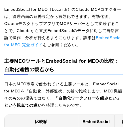
EmbedSocial for MEO（Localith）のClaude MCPコネクター
は、管理画面の連携設定から有効化できます。有効化後、
ClaudeデスクトップアプリでMCPサーバーとして接続するこ
とで、Claudeから直接EmbedSocialのデータに対して自然言
語で操作・分析が行えるようになります。詳細は
EmbedSocial
for MEO 完全ガイド
をご参照ください。
主要MEOツールとEmbedSocial for MEOの比較：
自動化連携の観点から
日本のMEO市場で使われている主要ツールと、EmbedSocial
for MEOを「自動化・外部連携」の軸で比較します。MEO機能
そのものの優劣ではなく、
「自動化ワークフローを組みたい」
という観点での違い
を整理したものです。
比較軸
EmbedSocial
国