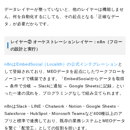
データレイヤーが整っていないと、他のレイヤーは機能しませ
ん。何を自動化するにしても、その起点となる「正確なデー
タ」が必要だからです。
レイヤー② オーケストレーションレイヤー：n8n（フロー
の設計と実行）
n8nはEmbedSocial（Localith）の公式インテグレーション
と
して登録されており、MEOデータを起点にしたワークフローを
ノーコードで構築できます。「EmbedSocialからデータを取得
→ 条件で分岐 → Slackに通知 → Google Sheetsに記録」とい
った一連の流れを、プログラミングなしで組み立てられます。
n8nはSlack・LINE・Chatwork・Notion・Google Sheets・
Salesforce・HubSpot・Microsoft Teamsなど400種以上のア
プリと標準で連携しており、既存の業務システムとMEOデータ
を繋ぐ「配管工」としての役割を担います。