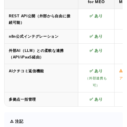
for MEO
ME
✅ あり
❌
REST API公開（外部から自由に接
続可能）
✅ あり
❌
n8n公式インテグレーション
✅ あり
❌
外部AI（LLM）との柔軟な連携
（API/iPaaS経由）
✅ あり
🔺
AIクチコミ返信機能
（外部連携も
アシ
可）
✅ あり
✅
多拠点一括管理
⚠️ 注記