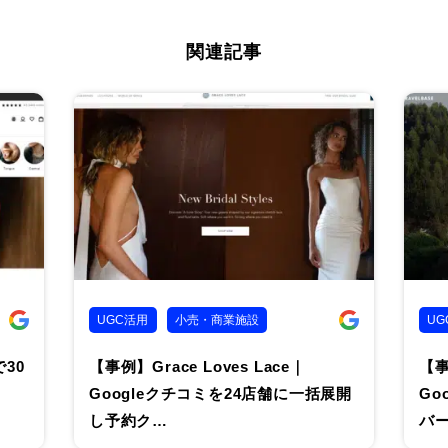
関連記事
UGC活用
小売・商業施設
UG
30
【事例】Grace Loves Lace｜
【事
Googleクチコミを24店舗に一括展開
Go
し予約ク…
バ