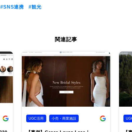
#SNS連携
#観光
関連記事
UGC活用
小売・商業施設
UG