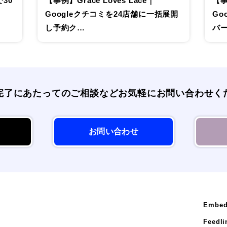
30
【事例】Grace Loves Lace｜
【事
Googleクチコミを24店舗に一括展開
Go
し予約ク…
バ
完了にあたってのご相談など
お気軽にお問い合わせく
お問い合わせ
Embed
Feedli