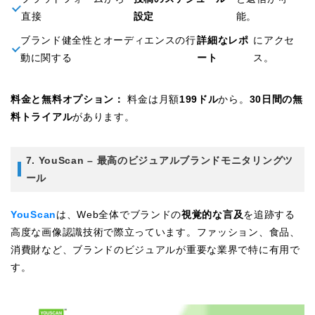
直接
設定
能。
ブランド健全性とオーディエンスの行
詳細なレポ
にアクセ
動に関する
ート
ス。
料金と無料オプション：
料金は月額
199ドル
から。
30日間の無
料トライアル
があります。
7. YouScan – 最高のビジュアルブランドモニタリングツ
ール
YouScan
は、Web全体でブランドの
視覚的な言及
を追跡する
高度な画像認識技術で際立っています。ファッション、食品、
消費財など、ブランドのビジュアルが重要な業界で特に有用で
す。