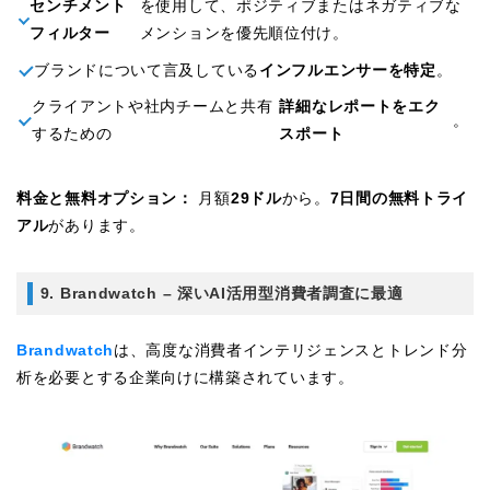
センチメント
を使用して、ポジティブまたはネガティブな
フィルター
メンションを優先順位付け。
ブランドについて言及している
インフルエンサーを特定
。
クライアントや社内チームと共有
詳細なレポートをエク
。
するための
スポート
料金と無料オプション：
月額
29ドル
から。
7日間の無料トライ
アル
があります。
9. Brandwatch – 深いAI活用型消費者調査に最適
Brandwatch
は、高度な消費者インテリジェンスとトレンド分
析を必要とする企業向けに構築されています。