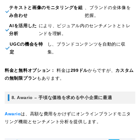
テキストと画像のモニタリングを組
、ブランドの全体像を
み合わせ
把握。
AIを活用した
により、ビジュアル内のセンチメントとトレ
分析
ンドを理解。
UGCの機会を特
し、ブランドコンテンツを自動的に収
定
集。
料金と無料オプション：
料金は
299ドル
からですが、
カスタム
の無制限プラン
もあります。
8. Awario – 手頃な価格を求める中小企業に最適
Awario
は、高額な費用をかけずにオンラインブランドモニタ
リング機能とセンチメント分析を提供します。