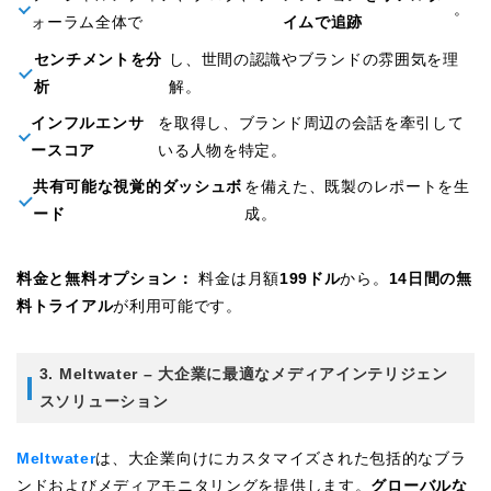
。
ォーラム全体で
イムで追跡
センチメントを分
し、世間の認識やブランドの雰囲気を理
析
解。
インフルエンサ
を取得し、ブランド周辺の会話を牽引して
ースコア
いる人物を特定。
共有可能な視覚的ダッシュボ
を備えた、既製のレポートを生
ード
成。
料金と無料オプション：
料金は月額
199ドル
から。
14日間の無
料トライアル
が利用可能です。
3. Meltwater – 大企業に最適なメディアインテリジェン
スソリューション
Meltwater
は、大企業向けにカスタマイズされた包括的なブラ
ンドおよびメディアモニタリングを提供します。
グローバルな