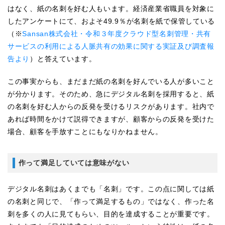
はなく、紙の名刺を好む人もいます。経済産業省職員を対象に
したアンケートにて、およそ49.9％が名刺を紙で保管している
（※
Sansan株式会社・令和３年度クラウド型名刺管理・共有
サービスの利用による人脈共有の効果に関する実証及び調査報
告より
）と答えています。
この事実からも、まだまだ紙の名刺を好んでいる人が多いこと
が分かります。そのため、急にデジタル名刺を採用すると、紙
の名刺を好む人からの反発を受けるリスクがあります。社内で
あれば時間をかけて説得できますが、顧客からの反発を受けた
場合、顧客を手放すことにもなりかねません。
作って満足していては意味がない
デジタル名刺はあくまでも「名刺」です。この点に関しては紙
の名刺と同じで、「作って満足するもの」ではなく、作った名
刺を多くの人に見てもらい、目的を達成することが重要です。