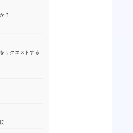
すか？
スをリクエストする
較